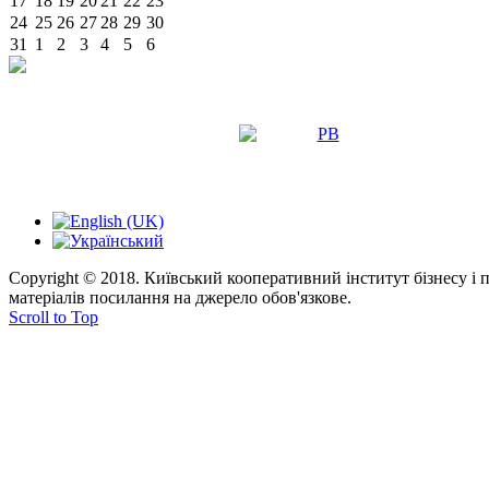
17
18
19
20
21
22
23
24
25
26
27
28
29
30
31
1
2
3
4
5
6
Copyright © 2018. Київський кооперативний інститут бізнесу і
матеріалів посилання на джерело обов'язкове.
Scroll to Top