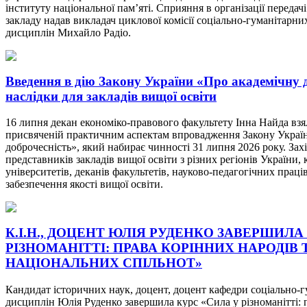
інституту національної пам’яті. Сприяння в організації передачі
закладу надав викладач циклової комісії соціально-гуманітарни
дисциплін Михайло Радіо.
Введення в дію Закону України «Про академічну д
наслідки для закладів вищої освіти
16 липня декан економіко-правового факультету Інна Найда взял
присвяченій практичним аспектам впровадження Закону Украї
доброчесність», який набирає чинності 31 липня 2026 року. Зах
представників закладів вищої освіти з різних регіонів України, 
університетів, деканів факультетів, науково-педагогічних праців
забезпечення якості вищої освіти.
К.І.Н., ДОЦЕНТ ЮЛІЯ РУДЕНКО ЗАВЕРШИЛА
РІЗНОМАНІТТІ: ПРАВА КОРІННИХ НАРОДІВ 
НАЦІОНАЛЬНИХ СПІЛЬНОТ»
Кандидат історичних наук, доцент, доцент кафедри соціально-
дисциплін Юлія Руденко завершила курс «Сила у різноманітті: 