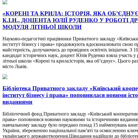
«КОРЕНІ ТА КРИЛА: ІСТОРІЯ, ЯКА ОБ’ЄДНУ
К.І.Н., ДОЦЕНТА ЮЛІЇ РУДЕНКО У РОБОТІ Д
МОДУЛЯ ЛІТНЬОЇ ШКОЛИ
Науково-педагогічні працівники Приватного закладу «Київськ
інститут бізнесу і права» продовжують вдосконалювати свою п
майстерність, долучаючись до провідних освітніх ініціатив. З 1
кандидат історичних наук, доцент Юлія Руденко взяла участь у 
літньої школи «Корені та крила:історія, яка об’єднує». Цього ра
місто Львів.
Бібліотека Приватного закладу «Київський кооп
інститут бізнесу і права» поповнилася новими іс
виданнями
Бібліотечний фонд Приватного закладу «Київський кооперативн
права» поповнився новими науковими та історичними виданн
навчальному закладу було передано понад 15 найменувань книг,
України, збереженню національної пам’яті та осмисленню клю
українського державотворення.Цівидання надійшли до бібліотек