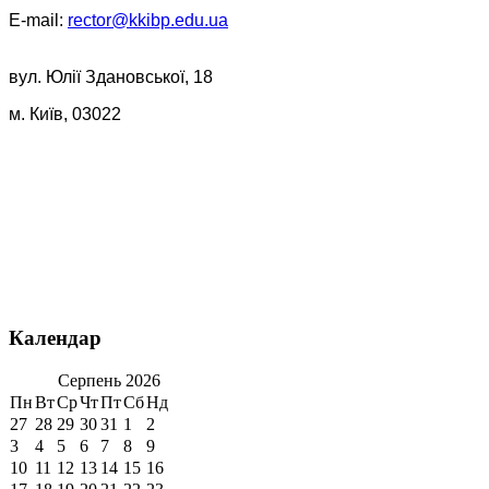
E-mail:
rector@kkibp.edu.ua
вул. Юлії Здановської, 18
м. Київ, 03022
Календар
Серпень
2026
Пн
Вт
Ср
Чт
Пт
Сб
Нд
27
28
29
30
31
1
2
3
4
5
6
7
8
9
10
11
12
13
14
15
16