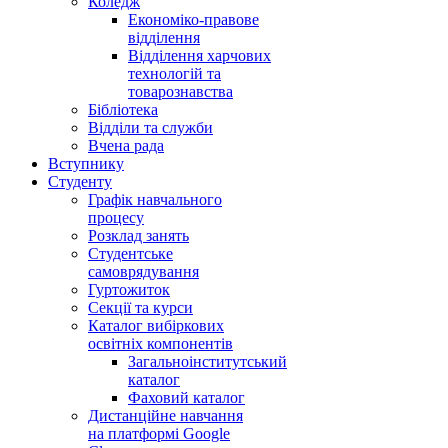
Коледж
Економіко-правове
відділення
Відділення харчових
технологій та
товарознавства
Бібліотека
Відділи та служби
Вчена рада
Вступнику
Студенту
Графік навчального
процесу
Розклад занять
Студентське
самоврядування
Гуртожиток
Секції та курси
Каталог вибіркових
освітніх компонентів
Загальноінститутський
каталог
Фаховий каталог
Дистанційне навчання
на платформі Google