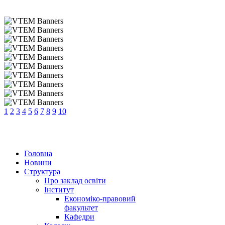
1
2
3
4
5
6
7
8
9
10
Головна
Новини
Структура
Про заклад освіти
Інститут
Економіко-правовий
факультет
Кафедри