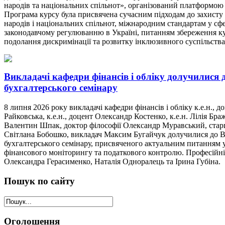
народів та національних спільнот», організований платформою
Програма курсу була присвячена сучасним підходам до захисту
народів і національних спільнот, міжнародним стандартам у сф
законодавчому регулюванню в Україні, питанням збереження к
подолання дискримінації та розвитку інклюзивного суспільства
Викладачі кафедри фінансів і обліку долучилися 
бухгалтерського семінару
8 липня 2026 року викладачі кафедри фінансів і обліку к.е.н., д
Райковська, к.е.н., доцент Олександр Костенко, к.е.н. Лілія Браж
Валентин Шпак, доктор філософії Олександр Муравський, ста
Світлана Бобошко, викладач Максим Бугайчук долучилися до 
бухгалтерського семінару, присвяченого актуальним питанням у
фінансового моніторингу та податкового контролю. Професійні
Олександра Герасименко, Наталія Одноралець та Ірина Губіна.
Пошук
по сайту
Оголошення